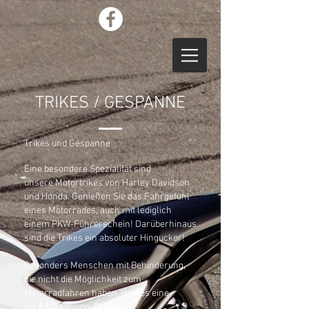
TRIKES / GESPANNE
Trikes und Gespanne
Eine besondere Spezialität sind
unsere
Motortrikes von Harley Davidson
und Honda. Genießen Sie das Fahrgefühl
eines Motorrades, auch mit lediglich
einem PKW-Führerschein! Darüberhinaus
sind die Trikes ein absoluter Hingucker!
Besonders Menschen mit Behinderung,
die nicht die Möglichkeit zum
Motorradfahren haben, ist dies eine
perfekte Lösung. Durch